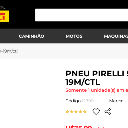
CAMINHÃO
MOTOS
MAQUINAS
0-19m/ctl
PNEU PIRELLI 
19M/CTL
Somente 1 unidade(s) em 
Código:
21890
Marca:
--