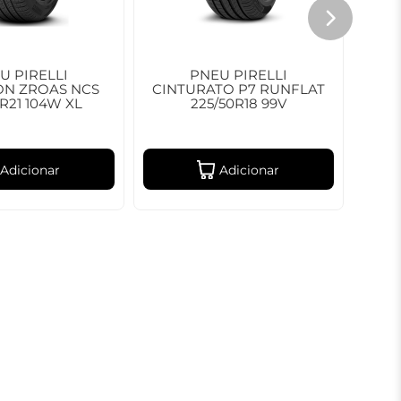
U PIRELLI
PNEU PIRELLI
PN
ON ZROAS NCS
CINTURATO P7 RUNFLAT
ST
5R21 104W XL
225/50R18 99V
Adicionar
Adicionar