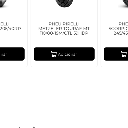
ELLI
PNEU PIRELLI
PNE
205/40R17
METZELER TOURAF MT
SCORPI
110/80-19M/CTL 59HDP
245/4
onar
Adicionar