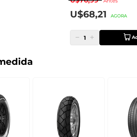
U$76,99
Antes
U$68,21
AGORA
Ad
1
medida