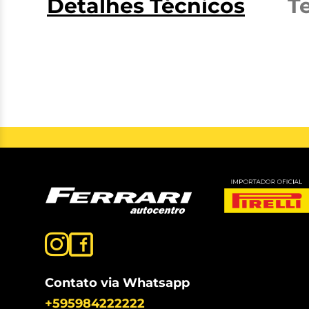
Detalhes Técnicos
T
Contato via Whatsapp
+595984222222