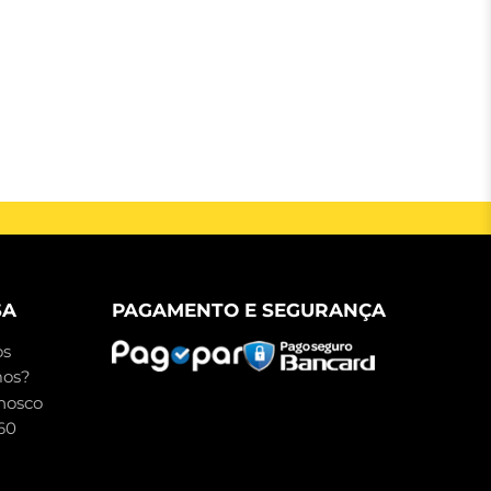
SA
PAGAMENTO E SEGURANÇA
s
mos?
nosco
60