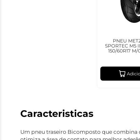
PNEU MET
SPORTEC M5 
150/60R17 M/
Adici
Caracteristicas
Um pneu traseiro Bicomposto que combina q
otimiza a área de contato para melhor aderê