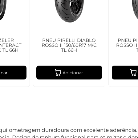
ZELER
PNEU PIRELLI DIABLO
PNEU PI
INTERACT
ROSSO II 150/60R17 M/C
ROSSO II
C TL 66H
TL 66H
onar
Adicionar
uilometragem duradoura com excelente aderência. T
ncia. Design de ranhura funcional para otimizar o 