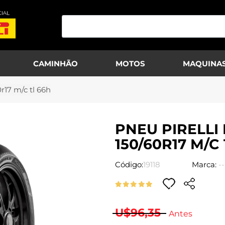
CAMINHÃO
MOTOS
MAQUINAS
0r17 m/c tl 66h
PNEU PIRELLI 
150/60R17 M/C
Código:
19118
Marca:
--
U$96,35
Antes