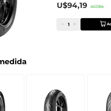
U$94,19
AGORA
Ad
1
medida