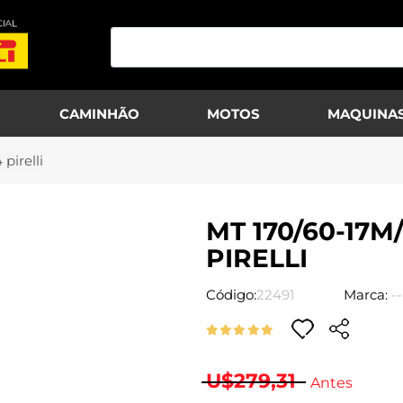
CAMINHÃO
MOTOS
MAQUINAS
pirelli
MT 170/60-17
PIRELLI
Código:
22491
Marca:
--
U$279,31
Antes