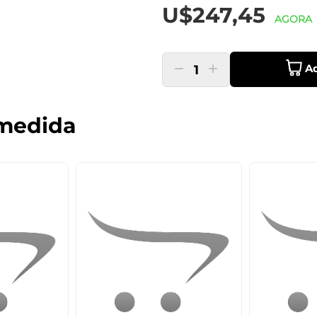
U$247,45
AGORA
Ad
1
medida