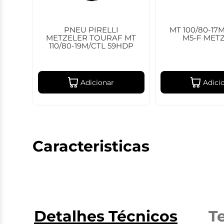
PNEU PIRELLI
MT 100/80-17
METZELER TOURAF MT
M5-F MET
110/80-19M/CTL 59HDP
Adicionar
Adici
Caracteristicas
Detalhes Técnicos
T