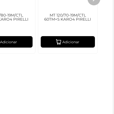
0/80-19M/CTL
MT 120/70-19M/CTL
M
KARO4 PIRELLI
60TM+S KARO4 PIRELLI
58
Adicionar
Adicionar