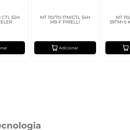
M CTL 52H
MT 110/70-17M/CTL 54H
MT 11
ZELER
M9-F PIRELLI
59TM+S 
onar
Adicionar
ecnologia