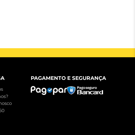
SA
PAGAMENTO E SEGURANÇA
s
mos?
nosco
60