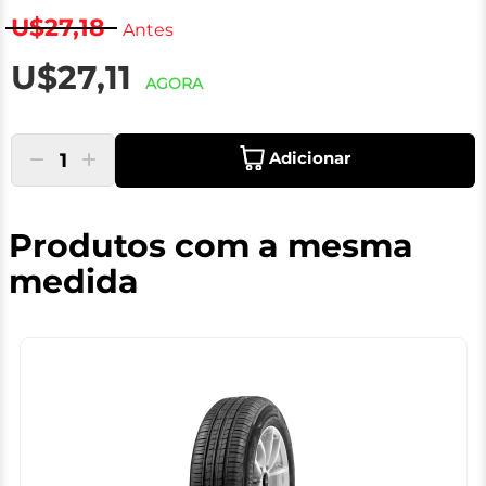
U$27,18
Antes
U$27,11
AGORA
Adicionar
1
Produtos com a mesma
medida