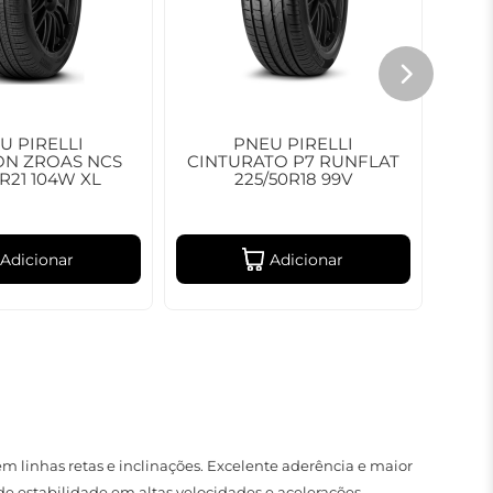
U PIRELLI
PNEU PIRELLI
PN
ON ZROAS NCS
CINTURATO P7 RUNFLAT
ST
5R21 104W XL
225/50R18 99V
Adicionar
Adicionar
 linhas retas e inclinações. Excelente aderência e maior
e estabilidade em altas velocidades e acelerações