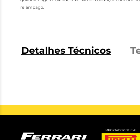
relâmpago.
Detalhes Técnicos
T