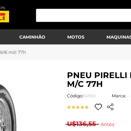
CAMINHÃO
MOTOS
MAQUINAS
0b16 m/c 77h
PNEU PIRELLI
M/C 77H
Código:
14960
Marca:
--
U$136,55
Antes