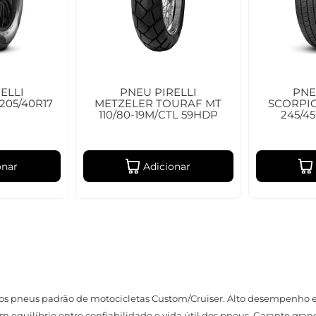
ELLI
PNEU PIRELLI
PNE
205/40R17
METZELER TOURAF MT
SCORPI
110/80-19M/CTL 59HDP
245/4
onar
Adicionar
 os pneus padrão de motocicletas Custom/Cruiser. Alto desempenho em
uilíbrio entre confiabilidade e vida útil dos pneus. Garante grand