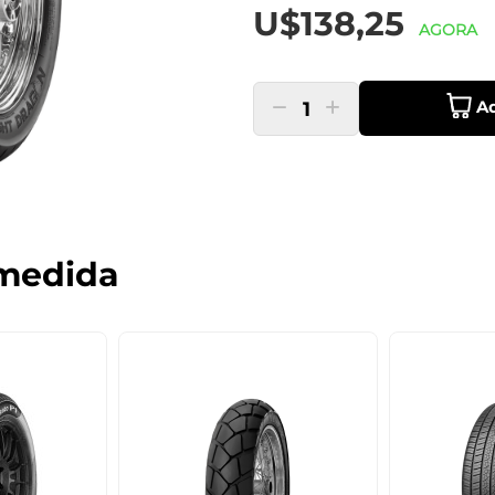
U$138,25
AGORA
Ad
1
medida