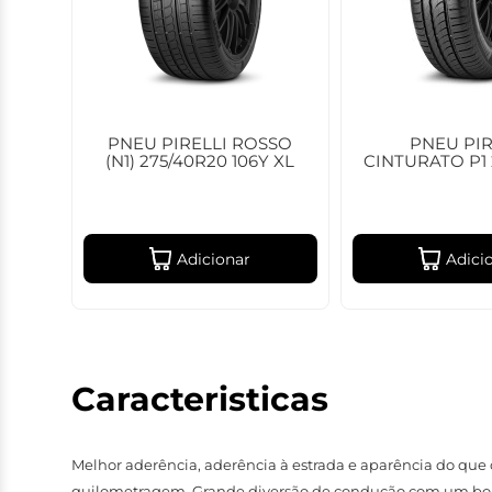
PNEU PIRELLI ROSSO
PNEU PIR
(N1) 275/40R20 106Y XL
CINTURATO P1 
Adicionar
Adici
Caracteristicas
Melhor aderência, aderência à estrada e aparência do que
quilometragem. Grande diversão de condução com um bom eq