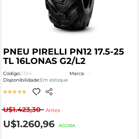
PNEU PIRELLI PN12 17.5-25
TL 16LONAS G2/L2
Código:
2394
Marca:
---
Disponibilidade:
Em estoque
U$1.423,30
Antes
U$1.260,96
AGORA