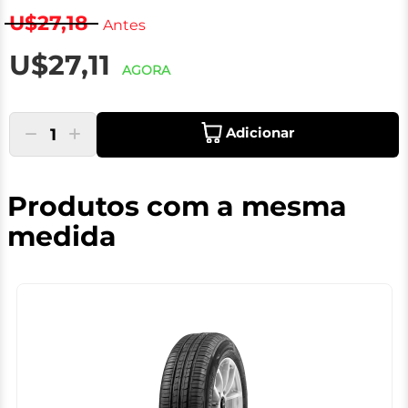
U$27,18
Antes
U$27,11
AGORA
Adicionar
1
Produtos com a mesma
medida